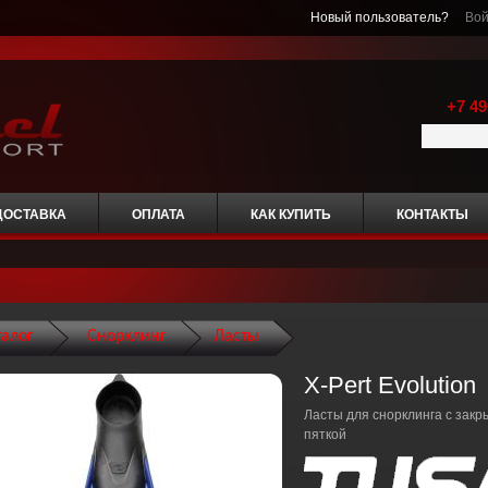
Новый пользователь?
Вой
+7 49
ДОСТАВКА
ОПЛАТА
КАК КУПИТЬ
КОНТАКТЫ
талог
Снорклинг
Ласты
X-Pert Evolution
Ласты для снорклинга с закр
пяткой