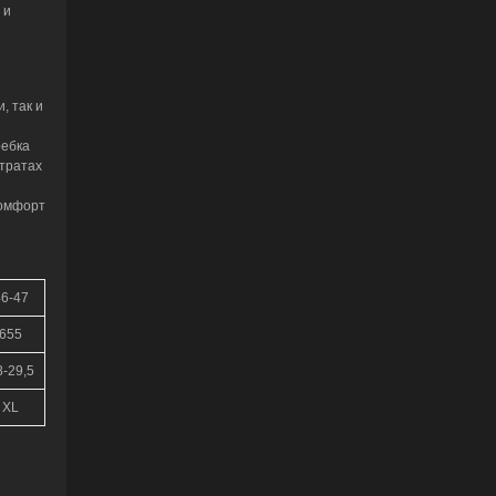
 и
, так и
ребка
тратах
комфорт
6-47
655
8-29,5
XL