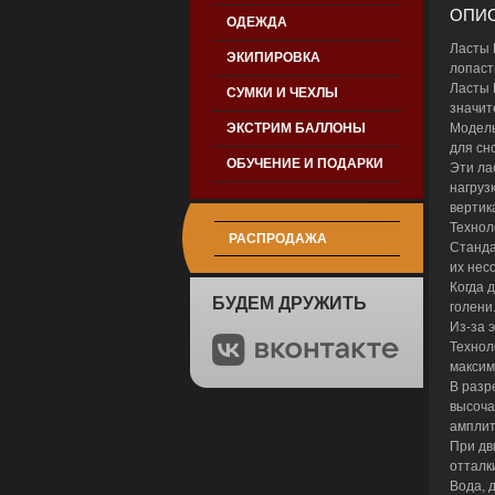
ОПИС
ОДЕЖДА
Ласты 
ЭКИПИРОВКА
лопаст
Ласты 
СУМКИ И ЧЕХЛЫ
значит
ЭКСТРИМ БАЛЛОНЫ
Модель
для сн
ОБУЧЕНИЕ И ПОДАРКИ
Эти ла
нагруз
вертик
Технол
РАСПРОДАЖА
Станда
их нес
Когда 
БУДЕМ ДРУЖИТЬ
голени
Из-за 
Технол
максим
В разр
высоча
амплит
При дв
отталк
Вода, 