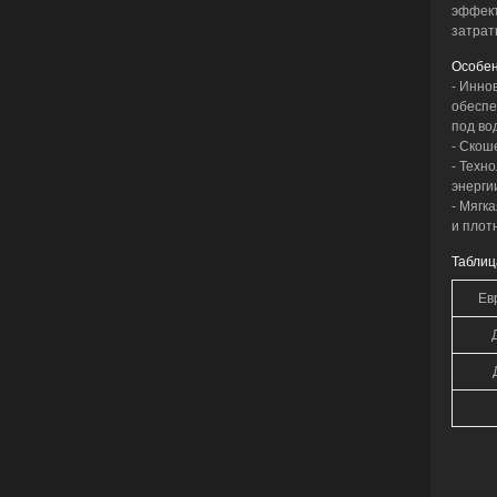
эффект
затрат
Особен
- Инно
обеспе
под во
- Скош
- Техн
энергии
- Мягк
и плотн
Таблиц
Ев