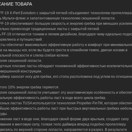
АНИЕ ТОВАРА
FF-19 X-Pert Evolution с закрытой пяткой объединяют технологию пропеллера
ь Мульти-флекс и запатентованную технологию скошенной лопасти.
FF-19 обеспечивают большую скорость и энергию гребка при меньших усилиях
ельно превосходя традиционные ласты с закрытой пяткой.
 FF-19 отличается тонким и легким дизайном, благодаря чему идеально подх
оркелинга и путешествий.
сты обеспечат максимально эффективную работу и комфорт при минимально
ке на мышцы ног, если вы будете грести в спокойном темпе, двигая ногами в
альной плоскости и слегка сгибая колени.
огия скошенной лопасти.
ртные плоские ласты обладают пониженной эффективностью исключительно
овершенной конструкции.
дайвер заносит ногу для гребка, его стопа расположена под углом по отношен
.
этого 10% энергии гребка теряются.
огия скошенной лопасти учитывает эту анатомическую особенность и обеспе
альную эффективность работы ласт в ходе всего цикла гребка.
езных ластах TUSA используется технология Propeller-FinTM, которая обеспе
йшую эффективность работы ласт при быстрых вертикальных гребках небол
уды.
ижении ласт в воде они, благодаря своей форме двух крыльев, создают силу
ивания и винтовую силу, толкая тело дайвера вперед подобно пропеллеру.
двигаясь по верхней стороне лопасти, направляется в разрез. В результате