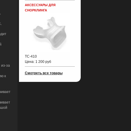
АКСЕССУАРЫ ДЛЯ
СНОРКЛИНГА
,
,
одит
й
TC-410
Цена:
1 200 руб
 из-за
Смотреть все товары
ию к
чивает
чивает
ьшой