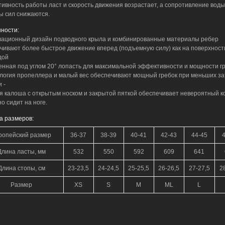
ивность работы ласт и скорость движения возрастает, а сопротивление воды
ы сил снижаются.
ности:
вационный дизайн подводного крыла и комбинированные материалы ребер
чивают более быстрое движение вперед (подъемную силу) как на поверхности
дой
енная под углом 20° лопасть для максимальной эффективности и мощности г
ология пропеллера и малый вес обеспечивают мощный гребок при меньших за
 -
ая калоша с открытым носком и закрытой пяткой обеспечивает невероятный 
о сидит на ноге.
а размеров:
ропейский размер
36-37
38-39
40-41
42-43
44-45
4
Длина ласты, мм
532
550
592
609
641
Длина стопы, см
23-23,5
24-24,5
25-25,5
26-26,5
27-27,5
2
Размер
XS
S
M
ML
L