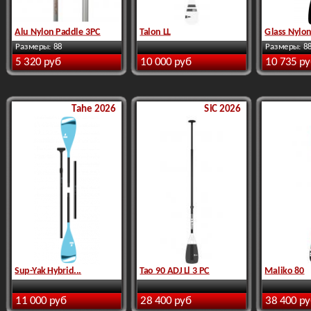
Alu Nylon Paddle 3PC
Talon LL
Glass Nylon
Размеры: 88
Размеры: 8
5 320 руб
10 000 руб
10 735 р
Tahe 2026
SiC 2026
Sup-Yak Hybrid...
Tao 90 ADJ Ll 3 PC
Maliko 80
11 000 руб
28 400 руб
38 400 р