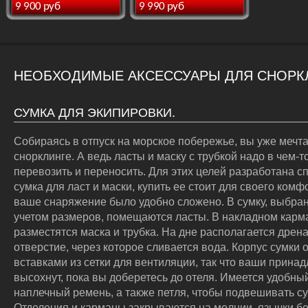
-6.0, -3.0, -1.0, -1.5, -2.0,
9 900 руб
9 990 руб
правая, -6.0 левая, -6.0
-2.5, -3.5, -4.0
правая, -6.5 левая, -6.5
правая, -7.5 левая, -7.5
правая
НЕОБХОДИМЫЕ АКСЕССУАРЫ ДЛЯ СНОРК
СУМКА ДЛЯ ЭКИПИРОВКИ.
Собираясь в отпуск на морское побережье, вы уже мечта
снорклинге. А ведь ласты и маску с трубкой надо в чем-т
перевозить и переносить. Для этих целей разработана 
сумка для ласт и маски, купить ее стоит для своего комф
ваше снаряжение было удобно сложено. В сумку, выбра
учетом размеров, помещаются ласты. В накладном карм
разместятся маска и трубка. На дне располагается дрен
отверстие, через которое сливается вода. Корпус сумки
вставками из сетки для вентиляции, так что ваши прина
высохнут, пока вы доберетесь до отеля. Имеется удобны
наплечный ремень, а также петля, чтобы подвешивать су
Отделения и карманы закрываются на молнии, язычки бе