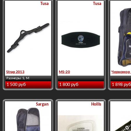
Tusa
Tusa
Strap 2013
MS-20
Черномор 
Размеры: S, M
1 500 руб
1 800 руб
1 898 руб
Sargan
Hollis