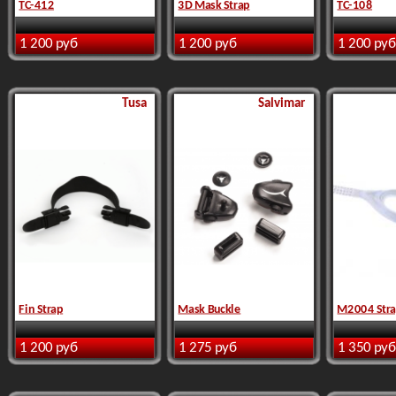
TC-412
3D Mask Strap
TC-108
1 200 руб
1 200 руб
1 200 руб
Tusa
Salvimar
Fin Strap
Mask Buckle
M2004 Str
1 200 руб
1 275 руб
1 350 руб