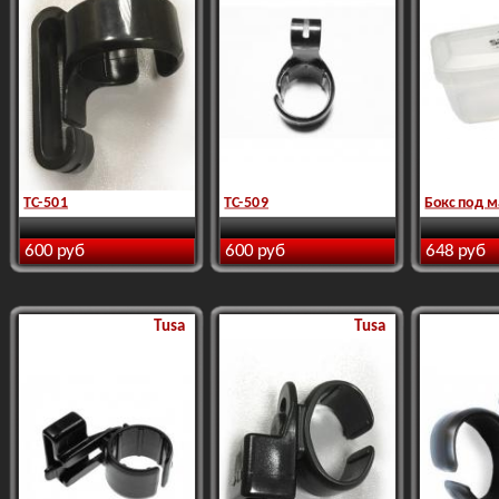
TC-501
TC-509
Бокс под м
600 руб
600 руб
648 руб
Tusa
Tusa