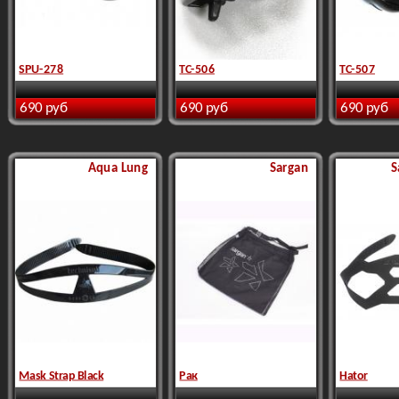
SPU-278
TC-506
TC-507
690 руб
690 руб
690 руб
Aqua Lung
Sargan
S
Mask Strap Black
Рак
Hator