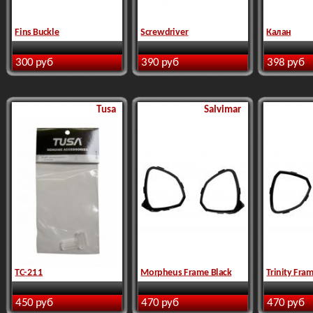
Fins Buckle
Screwdriver
Калан
300 руб
390 руб
398 руб
Tusa
Salvimar
TC-211
Morpheus Frame Black
Trinity Fra
450 руб
470 руб
470 руб