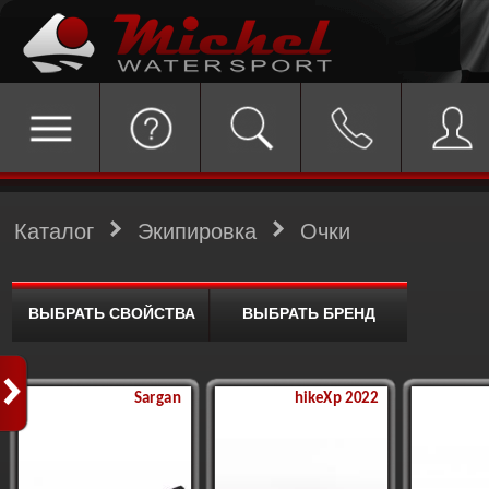
Каталог
Экипировка
Очки
ВЫБРАТЬ СВОЙСТВА
ВЫБРАТЬ БРЕНД
Sargan
hikeXp 2022