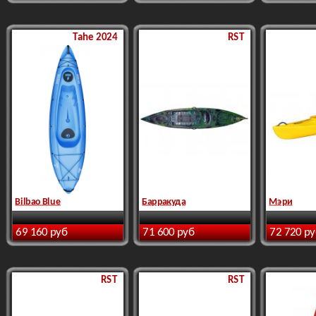
Tahe 2024
RST
Bilbao Blue
Барракуда
Мэри
69 160 руб
71 600 руб
72 720 р
RST
RST