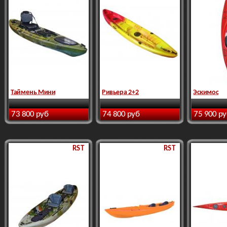
Таймень Мини
Ривьера 2+2
Эскимос
73 800 руб
74 800 руб
75 900 р
RST
RST