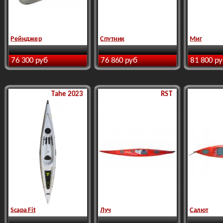
Рейнджер
Спутник
Миг
76 300 руб
76 860 руб
81 800 р
Tahe 2023
RST
Scapa Fit
Луч
Салют