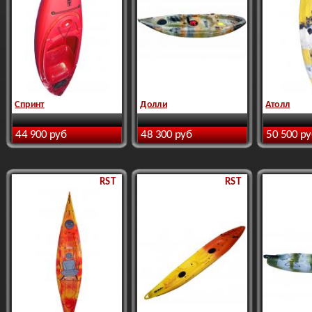
Спринт
Долли
Атолл
44 900 руб
48 300 руб
50 500 р
RST
RST