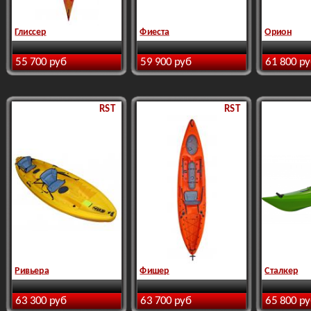
Глиссер
Фиеста
Орион
55 700 руб
59 900 руб
61 800 р
RST
RST
Ривьера
Фишер
Сталкер
63 300 руб
63 700 руб
65 800 р