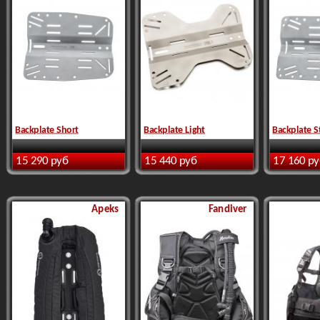
Backplate Short
Backplate Light
Backplate S
15 290 руб
15 440 руб
17 160 р
Apeks
Fandiver