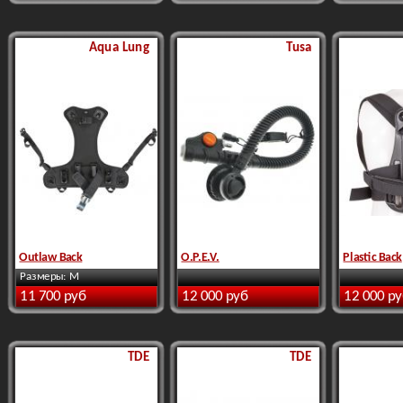
Aqua Lung
Tusa
Outlaw Back
O.P.E.V.
Plastic Back
Размеры: M
11 700 руб
12 000 руб
12 000 р
TDE
TDE