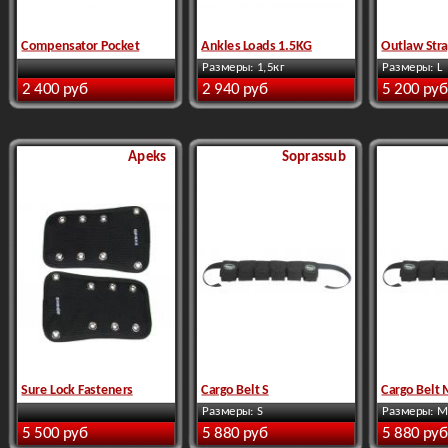
Compensator Pocket
Ankles Loads 1.5KG
Outlaw Str
Размеры: 1,5кг
Размеры: L
2 400 руб
2 940 руб
5 200 руб
Apeks
Soprassub
Sure Lock Fasteners
Cargo Belt S
Cargo Belt
Размеры: S
Размеры: M
5 500 руб
5 880 руб
5 880 руб