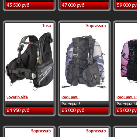
45 500 руб
47 000 руб
59 000 р
Tusa
Soprassub
Soverin Alfa
Rec Camu
Rec Camu P
Размеры: S
Размеры: M
64 950 руб
65 000 руб
65 000 р
Soprassub
Soprassub