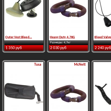
Outer Vest Bleed...
Heavy Duty 4.7KG
Bleed Valv
Размеры: 4,7кг
1 350 руб
2 030 руб
2 240 руб
Tusa
McNett