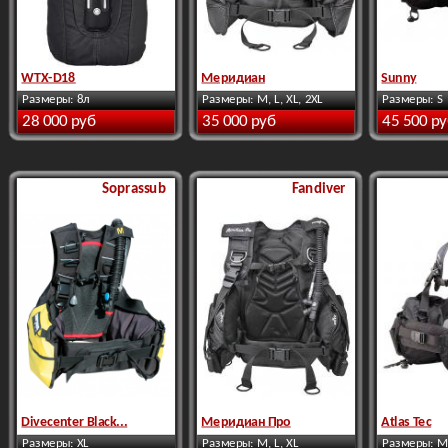
WTX-D18
Меридиан
Sunny
Размеры: 8л
Размеры: M, L, XL, 2XL
Размеры: S
28 000 руб
35 000 руб
45 500 р
Soprassub
Fandiver
Divecenter Black...
Меридиан Про
Atlas Tec
Размеры: XL
Размеры: M, L, XL
Размеры: M,