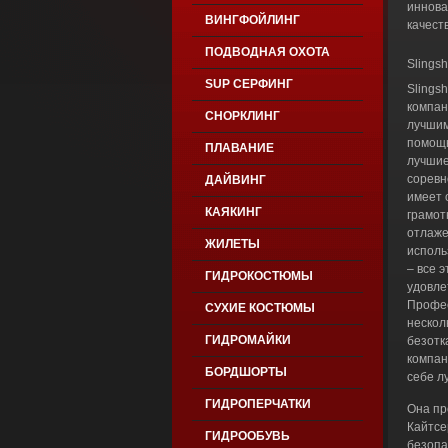
иннова
ВИНГФОЙЛИНГ
качест
ПОДВОДНАЯ ОХОТА
Slings
SUP СЕРФИНГ
Slingsh
компан
СНОРКЛИНГ
лучшим
помощь
ПЛАВАНИЕ
лучшие
соревн
ДАЙВИНГ
имеет 
КАЯКИНГ
грамот
отлаже
ЖИЛЕТЫ
исполь
– все 
ГИДРОКОСТЮМЫ
удовле
Профес
СУХИЕ КОСТЮМЫ
нескол
ГИДРОМАЙКИ
безотк
компани
БОРДШОРТЫ
себе л
ГИДРОПЕРЧАТКИ
Она пр
Кайтсе
ГИДРООБУВЬ
безопа