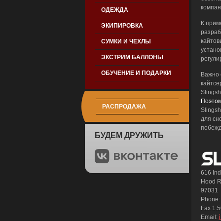
компани
ОДЕЖДА
К прим
ЭКИПИРОВКА
разраб
кайтов
СУМКИ И ЧЕХЛЫ
устано
ЭКСТРИМ БАЛЛОНЫ
регули
ОБУЧЕНИЕ И ПОДАРКИ
Важно 
кайтсе
Slingsh
Поэтом
РАСПРОДАЖА
Slings
для сн
побежд
БУДЕМ ДРУЖИТЬ
616 Ind
Hood R
97031
Phone:
Fax 1.
Email: