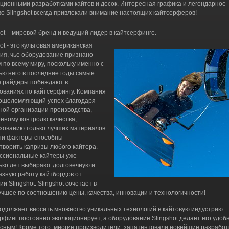
ционными разработками кайтов и досок. Интересная графика и легендарное
во Slingshot всегда привлекали внимание настоящих кайтсерферов!
hot – мировой бренд и ведущий лидер в кайтсерфинге.
ot - это культовая американская
ия, чье оборудование признано
 по всему миру, поскольку именно с
ю него в последние годы самые
 райдеры побеждают в
ованиях по кайтсерфингу. Компания
ошеломляющий успех благодаря
ной организации производства,
нному контролю качества,
зованию только лучших материалов
эти факторы способны
творить капризы любого кайтера.
сиональные кайтеры уже
ько лет выбирают долговечную и
азную работу кайтбордов от
и Slingshot. Slingshot сочетает в
учшее по соотношению цены, качества, инновации и технологичности!
одолжает вносить множество уникальных технологий в кайтовую индустрию.
рфинг постоянно эволюционирует, а оборудование Slingshot делает его удоб
сным! Кроме того, многие производители, запатентовали новейшие разработ