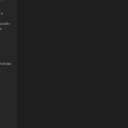
 и
льной»
х
тов как