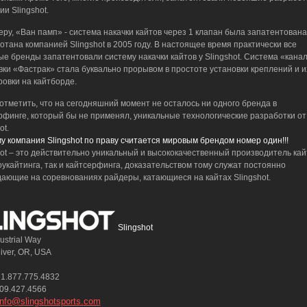
и Slingshot.
еру, «Ван памп» - система накачки кайтов через 1 клапан была запатентована
отана компанией Slingshot в 2005 году. В настоящее время практически все
ые бренды запатентовали систему накачки кайтов у Slingshot. Система «кана
вки «Фастрак» стала буквально прорывом в простоте установки креплений и и
ровки на кайтборде.
отметить, что на сегодняшний момент не осталось ни одного бренда в
рфинге, который бы не применял, уникальные технологические разработки от
ot.
у компания Slingshot по праву считается мировым брендом номер один!!!
hot – это действительно уникальный и высококачественный производитель кай
оукайтинга, так и кайтсерфинга, доказательством тому служат постоянно
ающие на соревнованиях райдеры, катающиеся на кайтах Slingshot.
Slingshot
ustrial Way
iver, OR, USA
 1.877.775.4832
509.427.4566
info@slingshotsports.com