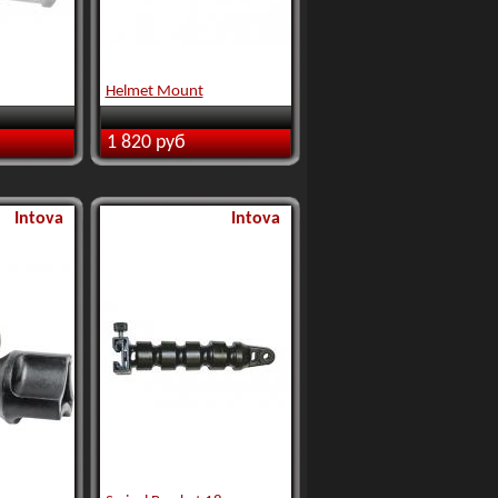
Helmet Mount
1 820 руб
Intova
Intova