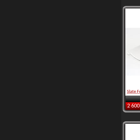
Slate F
2 600