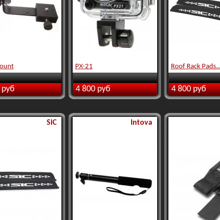
ount
PX-21
Roof Rack Pads..
 руб
4 800 руб
4 800 руб
SiC
Intova