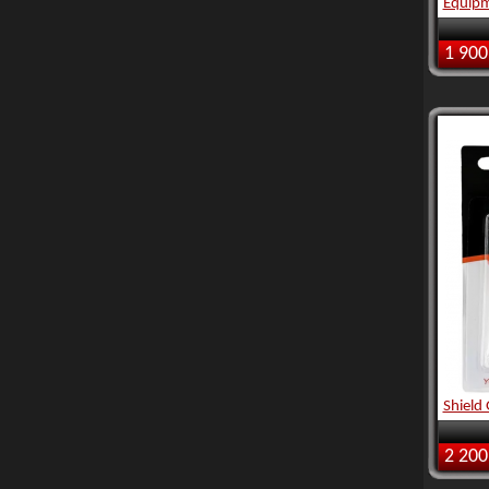
Equipm
1 900
Shield 
2 200