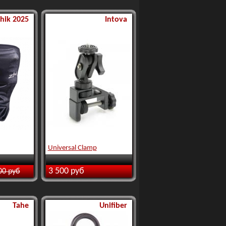
hik 2025
Intova
Universal Clamp
3 500 руб
00 руб
Tahe
Unifiber