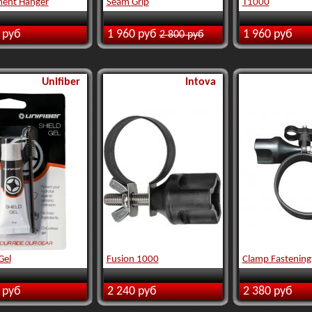
ent Hanger
Seam Grip
T1000
 руб
1 960 руб
1 960 руб
2 800 руб
Unifiber
Intova
Gel
Fusion 1000
Clamp Fastening
 руб
2 240 руб
2 380 руб