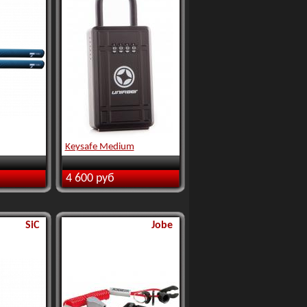
Keysafe Medium
4 600 руб
SiC
Jobe