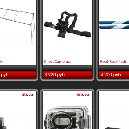
ok
Chest Camera...
Roof Rack Pads
 руб
3 920 руб
4 200 руб
Intova
Intova