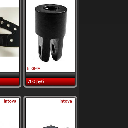
In GMA
700 руб
Intova
Intova