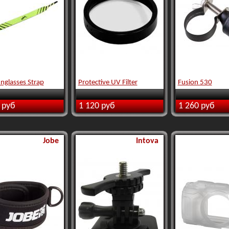
nglasses Strap
Protective UV Filter
Fusion 530
 руб
1 120 руб
1 260 руб
Jobe
Intova