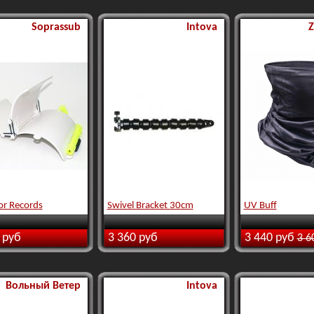
Soprassub
Intova
Z
or Records
Swivel Bracket 30cm
UV Buff
 руб
3 360 руб
3 440 руб
3 6
Вольный Ветер
Intova