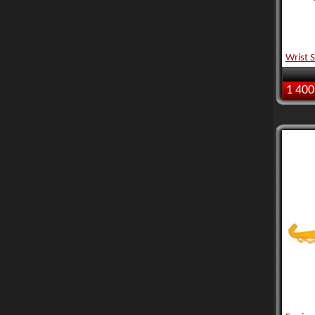
Wrist S
1 400