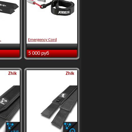
.
Emergency Cord
5 000 руб
Zhik
Zhik