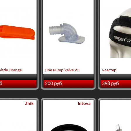
istle Orange
One Pump Valve V3
Бластер
б
200 руб
398 руб
Zhik
Intova