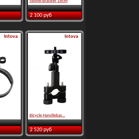
Swivel Bracket 18cm
2 100 руб
Intova
Intova
Bicycle Handlebar...
2 520 руб