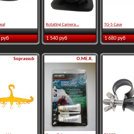
eal
Rotating Camera...
TG-5 Case
 руб
1 540 руб
1 680 руб
Soprassub
O.ME.R.