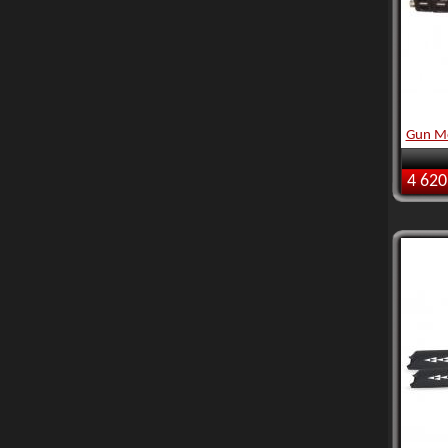
Gun M
4 620