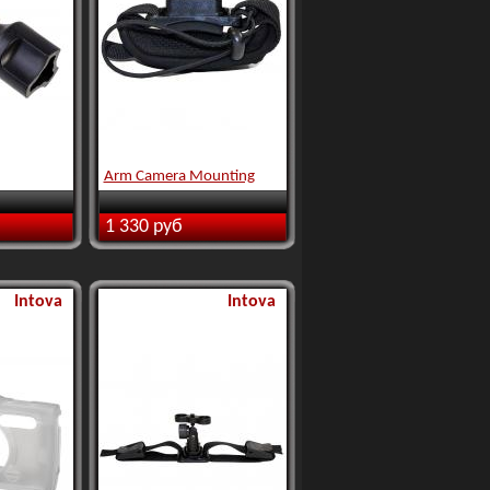
Arm Camera Mounting
1 330 руб
Intova
Intova