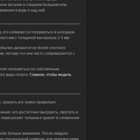
 или катание в слишком большом или,
ижения в воде и над ней.
м, кто собирается погружаться в холодную
рокостюм с толщиной материала 2-3 мм.
 обычно делаются из более плотного
, потому что они часто соприкасаются с
стоит положиться на собственные
ого вида спорта.
Главное, чтобы модель
 хранить его нужно правильно.
ения: его достаточно высушить, скрутить и
м пересыпают тальком и хранят в сложенном
 себе больше внимания. После каждого
зуя специальный шампунь для гидрокостюма.