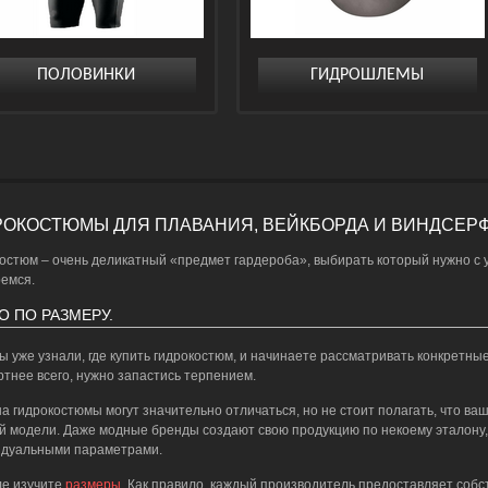
ПОЛОВИНКИ
ГИДРОШЛЕМЫ
РОКОСТЮМЫ ДЛЯ ПЛАВАНИЯ, ВЕЙКБОРДА И ВИНДСЕРФ
остюм – очень деликатный «предмет гардероба», выбирать который нужно с у
емся.
О ПО РАЗМЕРУ.
вы уже узнали, где купить гидрокостюм, и начинаете рассматривать конкретные
тнее всего, нужно запастись терпением.
а гидрокостюмы могут значительно отличаться, но не стоит полагать, что ваш
й модели. Даже модные бренды создают свою продукцию по некоему эталону,
дуальными параметрами.
е изучите
размеры
. Как правило, каждый производитель предоставляет собс