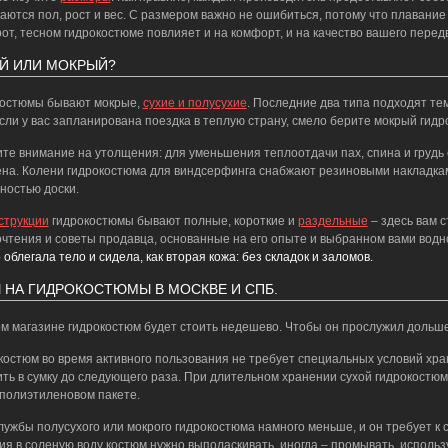
аются пол, рост и вес. С размером важно не ошибиться, потому что плавание
от, тесном гидрокостюме повлияет и на комфорт, и на качество вашего передв
Й ИЛИ МОКРЫЙ?
костюмы бывают мокрые,
сухие и полусухие
. Последние два типа подходят те
Если у вас запланирована поездка в теплую страну, смело берите мокрый гид
те внимание на утолщения: для уменьшения теплоотдачи пах, спина и грудь
на. Колени гидрокостюма для виндсерфинга снабжают резиновыми накладками
ностью доски.
струкции
гидрокостюмы бывают полные, короткие и
раздельные
– здесь вам 
чтения и советы продавца, основанные на его опыте и выбранном вами водн
 облегала тело и сидела, как вторая кожа: без складок и заломов.
 НА ГИДРОКОСТЮМЫ В МОСКВЕ И СПБ.
м магазине гидрокостюм будет стоить недешево. Чтобы он прослужил дольше,
костюм во время активного пользования не требует специальных условий хран
ть в сумку до следующего раза. При длительном хранении сухой гидрокостю
 полиэтиленовом пакете.
лужбы полусухого или мокрого гидрокостюма намного меньше, и он требует к
ия в соленую воду костюм нужно выполаскивать, иногда – промывать, исполь