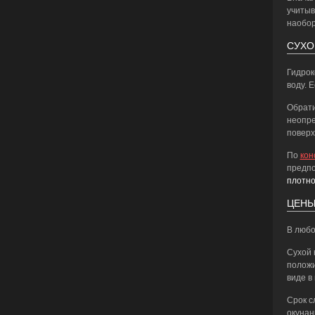
учитыв
наобор
СУХО
Гидро
воду. 
Обрати
неопре
поверх
По
кон
предпо
плотно
ЦЕНЫ
В любо
Сухой 
положи
виде в
Срок с
окунан