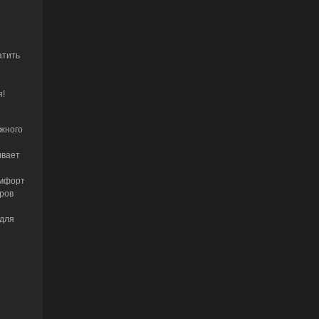
атить
я!
ёжного
ивает
омфорт
вров
 для