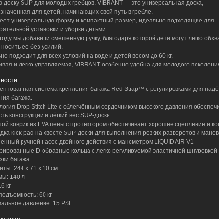
ю доску SUP для молодых гребцов. VIBRANT — это универсальная доска,
значенная для детей, начинающих свой путь в гребле.
еет универсальную форму и компактный размер, идеально подходящие для
оятельной установки и уборки детьми.
 году мы добавили смещенную ручку, благодаря которой дети могут легко обхв
 носить ее без усилий.
но подходит для всех условий на воде и детей весом до 60 кг.
ивая и легко управляемая, VIBRANT особенно удобна для молодого поколени
ности:
тентованная система крепления багажа Red Strap™ с регулировками для над
ния багажа.
ология Drop Stitch Lite с облегчённым сердечником высокого давления обеспеч
сть конструкции и лёгкий вес SUP-доски
шой коврик из EVA пены с протектором обеспечивает хорошее сцепление и к
адка kick-pad на хвосте SUP-доски для выполнения резких разворотов и мане
шенный ручной насос двойного действия с манометром LIQUID AIR V1
грированные D-образные кольца с легко регулируемой эластичной шнуровкой
зки багажа
иты: 244 х 71 х 10 см
мы: 140 л
.6 кг
подъемность: 60 кг
мальное давление: 15 PSI.