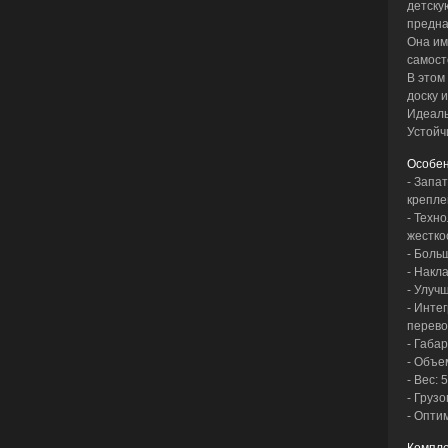
детску
предна
Она им
самост
В этом
доску и
Идеаль
Устойч
Особен
- Запа
крепле
- Техн
жестко
- Боль
- Накл
- Улуч
- Инте
перево
- Габар
- Объе
- Вес: 5
- Грузо
- Опти