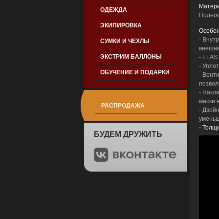
Матери
ОДЕЖДА
Полнос
ЭКИПИРОВКА
Особен
- Внут
СУМКИ И ЧЕХЛЫ
внешне
ЭКСТРИМ БАЛЛОНЫ
- ELAS
- Упло
ОБУЧЕНИЕ И ПОДАРКИ
- Вент
позвол
- Накл
маски 
РАСПРОДАЖА
- Двой
уменьш
- Толщ
БУДЕМ ДРУЖИТЬ