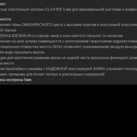
ал:
тью эластичный неопрен ELASTEK 5 мм для максимальной растяжки и комфо
ности:
ренняя ткань OMNI КРАСНОГО цвета с высоким лофтом и эластичной эластич
й тканью
TEK/GLIDESKIN-IN в отделке лица и шеи приятно скользит по волосам
тнение на шее шлема совмещается с уплотнением / воротником гидрокостюма
иляционное отверстие капота GEN2 позволяет улавливаемому воздуху выходи
яя воде проникать внутрь
адка для крепления ремешка маски на задней части капюшона фиксирует ре
на месте
ная проклейка и зашивка с НАДЕЖНОЙ конструкцией ЗАМКА улучшают изоляц
ают промывку для более теплых и длительных погружений
ина неопрена 5мм.