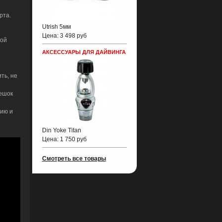
рта.
Utrish 5мм
Цена:
3 498 руб
ной
АКСЕССУАРЫ ДЛЯ ДАЙВИНГА
ть, не
мешок
ию и
Din Yoke Titan
Цена:
1 750 руб
Смотреть все товары