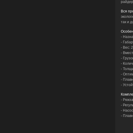
райдер
Вся пр
эколог
так и 
Особен
- Назн
- Габа
- Вес: 2
- Вмест
- Грузо
- Коли
- Толщ
- Опти
- Плав
- Устой
Компле
- Рюкз
- Регул
- Насо
- Плавн