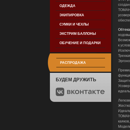
создан
ОДЕЖДА
TOMAHA
ЭКИПИРОВКА
усовер
обеспе
СУМКИ И ЧЕХЛЫ
Обтека
ЭКСТРИМ БАЛЛОНЫ
ходовы
Возмож
ОБУЧЕНИЕ И ПОДАРКИ
к усло
Исключ
Трехка
Эргоно
РАСПРОДАЖА
Премиа
функци
БУДЕМ ДРУЖИТЬ
Защитн
Усовер
идеаль
Легков
Жестко
Идеаль
TOMAHA
каяков
Модель