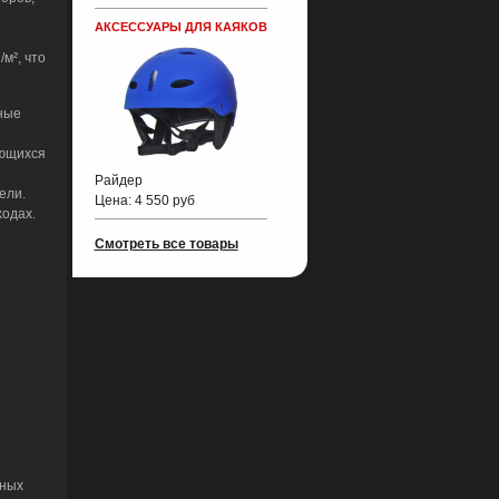
АКСЕССУАРЫ ДЛЯ КАЯКОВ
м², что
ные
ующихся
Райдер
ели.
Цена:
4 550 руб
одах.
Смотреть все товары
тных