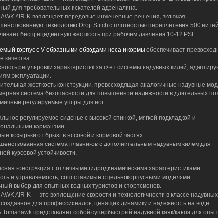
ный для требовательных искателей адреналина.
WK AIR-K воплощает передовые инженерные решения, включая
шенствованную технологию Drop Stitch с плотностью переплетения 500 нитей/
чивает беспрецедентную жесткость при рабочем давлении 10-12 PSI.
емый корпус с V-образными обводами носа и кормы
обеспечивает превосход
е качества.
ность регулировки характеристик за счет системы надувных килей, адаптир
виям эксплуатации.
ительная жесткость конструкции, превосходящая аналогичные надувные мод
мерная система безопасности для повышенной надежности в длительных пох
мичные регулируемые упоры для ног.
льное регулируемое сиденье с высокой спинкой, мягкой подкладкой и
ональными карманами.
ые козырьки от брызг в носовой и кормовой частях.
шенствованная система плавников с дополнительным надувным килем для
ной курсовой устойчивости.
есная конструкция с отличными гидродинамическими характеристиками.
сть и управляемость, сопоставимые с цельнокорпусными моделями.
ный выбор для опытных водных туристов и спортсменов.
WK AIR-K — это воплощение скорости и технологичности в классе надувных
, созданное для профессионалов, ценящих динамику и надежность на воде.
 Tomahawk представляет собой супербыстрый надувной каяк/каноэ для опы