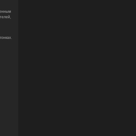
менным
телей,
гонках.