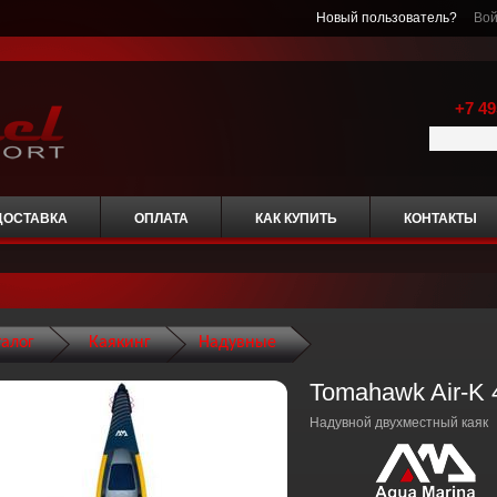
Новый пользователь?
Вой
+7 49
ДОСТАВКА
ОПЛАТА
КАК КУПИТЬ
КОНТАКТЫ
талог
Каякинг
Надувные
Tomahawk Air-K 
Надувной двухместный каяк