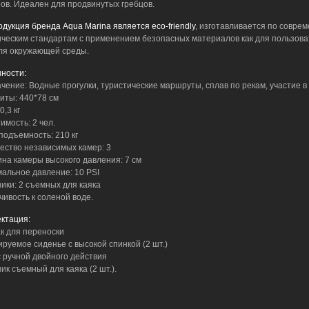
ов. Идеален для продвинутых гребцов.
одукция бренда Aqua Marina является eco-friendly
, изготавливается по совре
ическим стандартам с применением безопасных материалов как для пользова
для окружающей среды.
ности:
ачение: Водные прогулки, туристические маршруты, сплав по рекам, участие в 
риты: 440*78 см
0,3 кг
имость: 2 чел.
подъемность: 210 кг
чество независимых камер: 3
ина камеры высокого давления: 7 см
мальное давление: 10 PSI
ники: 2 съемных для каяка
чивость к соленой воде.
ктация:
ак для переноски
ируемое сиденье с высокой спинкой (2 шт.)
с ручной двойного действия
ик съемный для каяка (2 шт.).