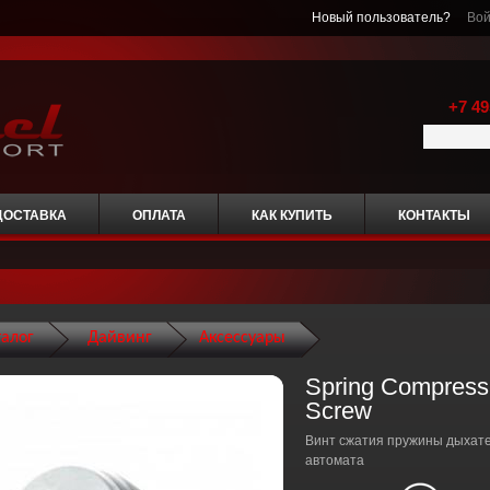
Новый пользователь?
Вой
+7 49
ДОСТАВКА
ОПЛАТА
КАК КУПИТЬ
КОНТАКТЫ
талог
Дайвинг
Аксессуары
Spring Compress
Screw
Винт сжатия пружины дыхат
автомата