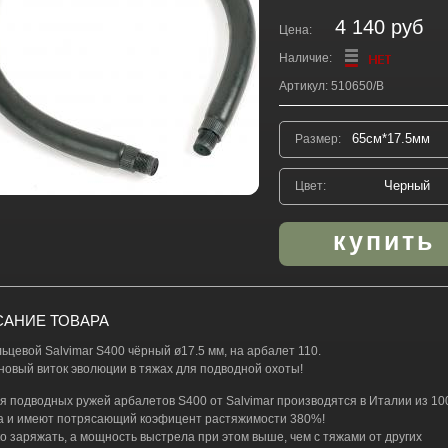
4 140 руб
Цена:
Наличие:
Артикул: 510650/B
Размер:
Цвет:
АНИЕ ТОВАРА
льцевой Salvimar S400 чёрный ø17.5 мм, на арбалет 110.
 новый виток эволюции в тяжах для подводной охоты!
ля подводных ружей арбалетов S400 от Salvimar производятся в Италии из 1
а и имеют потрясающий коэфицент растяжимости 380%!
ко заряжать, а мощность выстрела при этом выше, чем с тяжами от других