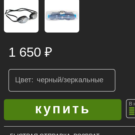
1 650
₽
Цвет:
В 