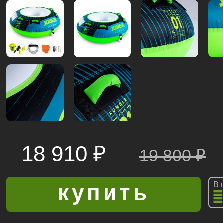
18 910 ₽
19 800
₽
В 