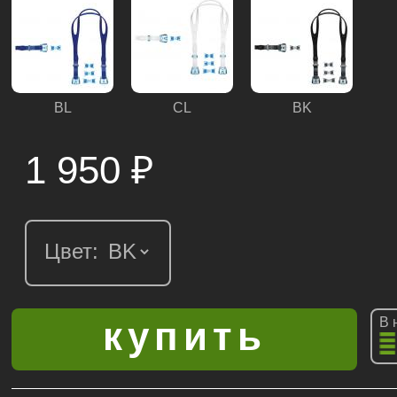
BL
CL
BK
1 950
₽
Цвет:
В 