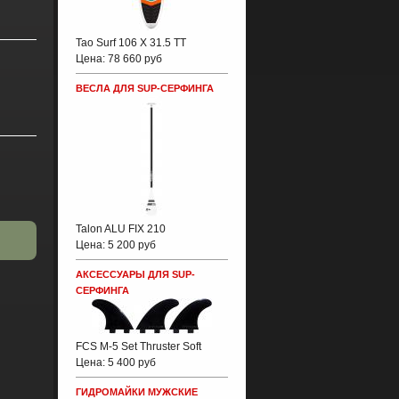
Tao Surf 106 X 31.5 TT
Цена:
78 660 руб
ВЕСЛА ДЛЯ SUP-СЕРФИНГА
Talon ALU FIX 210
Цена:
5 200 руб
АКСЕССУАРЫ ДЛЯ SUP-
СЕРФИНГА
FCS M-5 Set Thruster Soft
Цена:
5 400 руб
ГИДРОМАЙКИ МУЖСКИЕ