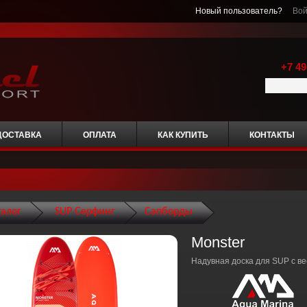
Новый пользователь?
Вой
+7 49
ДОСТАВКА
ОПЛАТА
КАК КУПИТЬ
КОНТАКТЫ
талог
SUP Серфинг
Сапборды
Monster
Надувная доска для SUP с в