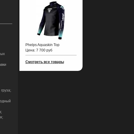
Phelps Aquaskin Top
Цена:
7 700 руб
ных
Смотреть все товары
авки
 груза;
ходный
;
я;