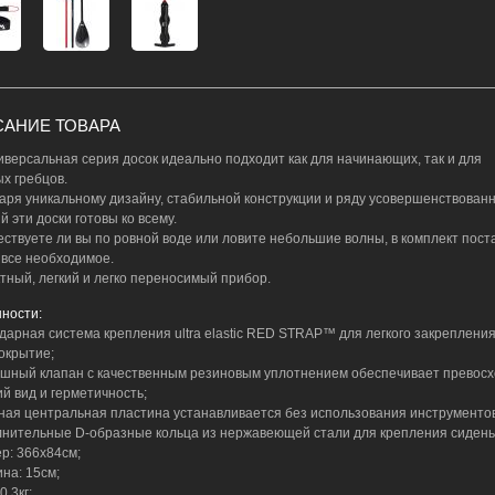
АНИЕ ТОВАРА
иверсальная серия досок идеально подходит как для начинающих, так и для
х гребцов.
аря уникальному дизайну, стабильной конструкции и ряду усовершенствован
 эти доски готовы ко всему.
ствуете ли вы по ровной воде или ловите небольшие волны, в комплект пост
 все необходимое.
тный, легкий и легко переносимый прибор.
ности:
ндарная система крепления ultra elastic RED STRAP™ для легкого закрепления
покрытие;
ушный клапан с качественным резиновым уплотнением обеспечивает превос
й вид и герметичность;
ная центральная пластина устанавливается без использования инструментов
лнительные D-образные кольца из нержавеющей стали для крепления сидень
ер: 366х84см;
ина: 15см;
0.3кг;