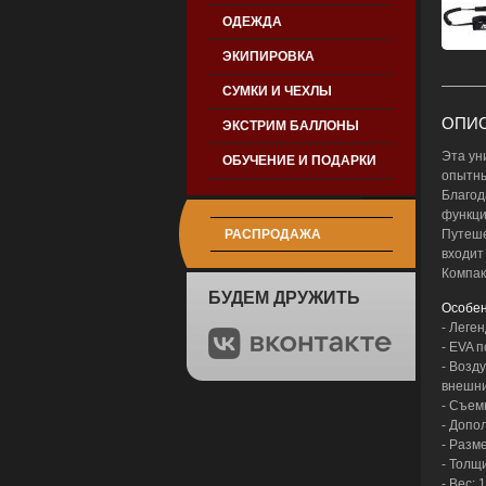
ОДЕЖДА
ЭКИПИРОВКА
СУМКИ И ЧЕХЛЫ
ОПИС
ЭКСТРИМ БАЛЛОНЫ
Эта ун
ОБУЧЕНИЕ И ПОДАРКИ
опытны
Благод
функций
РАСПРОДАЖА
Путеше
входит
Компак
БУДЕМ ДРУЖИТЬ
Особен
- Леге
- EVA 
- Возд
внешни
- Съем
- Допо
- Разм
- Толщ
- Вес: 1