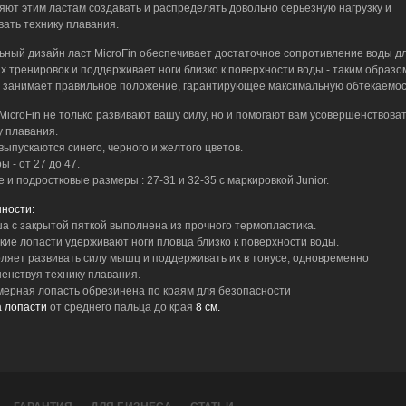
яют этим ластам создавать и распределять довольно серьезную нагрузку и
вать технику плавания.
ьный дизайн ласт MicroFin обеспечивает достаточное сопротивление воды д
х тренировок и поддерживает ноги близко к поверхности воды - таким образо
 занимает правильное положение, гарантирующее максимальную обтекаемос
MicroFin не только развивают вашу силу, но и помогают вам усовершенствова
у плавания.
выпускаются синего, черного и желтого цветов.
 - от 27 до 47.
е и подростковые размеры : 27-31 и 32-35 с маркировкой Junior.
ности:
ша с закрытой пяткой выполнена из прочного термопластика.
ткие лопасти удерживают ноги пловца близко к поверхности воды.
оляет развивать силу мышц и поддерживать их в тонусе, одновременно
енствуя технику плавания.
мерная лопасть обрезинена по краям для безопасности
 лопасти
от среднего пальца до края
8 см.