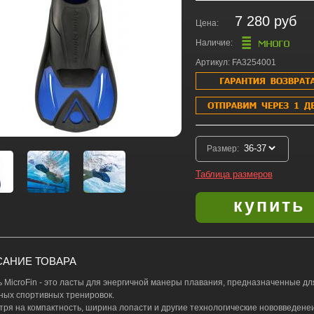
7 280 руб
Цена:
Наличие:
Артикул: FA3254001
Размер:
Таблица размеров
АНИЕ ТОВАРА
 MicroFin - это ласты для энергичной манеры плавания, предназначенные дл
ных спортивных тренировок.
тря на компактность, ширина лопасти и другие технологические нововведенеи