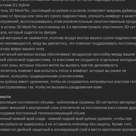
остюме D1 Hybrid.
тель 3D MeshTec, состоящий из рубахи и штанов, позволяет каждому дайверу
симо от бренда или типа его сухого гидрокостюма, улучшить комфорт и качес
погружений, воспользовавшись этим исключительным запатентованным проду
 и штаны 3D MeshTec изготовлены из 3-х миллиметрового эластичного 3D сет
ала, который садится по фигуре.
ый материал не сжимается, поэтому воздух внутри вашего сухого гидрокостю
но перемещается, когда вы двигаетесь, что помогает поддерживать постоянн
атуру вокруг вашего тела.
к сетчатый материал всегда обеспечивает воздушную прослойку между вашим
ней оболочкой гидрокостюма, то в костюме не создаются отдельные холодны
и или зоны, которые обычно могли бы вызвать чувство дискомфорта.
теплитель поможет вам испытать тепло и комфорт, которые вы ранее не
вали, пользуясь традиционными утеплителями.
ны рубаха имеет удлинение, чтобы не создавалось неприкрытых участков тел
онструированы так, чтобы не вызывать раздражения кожи.
ности:
оизоляция постоянного объема - нейлоновые пружины 3D-сетчатого материа
вают внешний и внутренний слои утеплителя на постоянном расстоянии друг
 создавая постоянный теплоизолирующий объем.
ненный нижний край сзади - нижний задний край рубахи удлинён, чтобы при
ии рубаха не задиралась и не оставляла поясницу без защиты. Кроме того,
чивается двойной защитный и изолирующий слой в месте крепления грузово