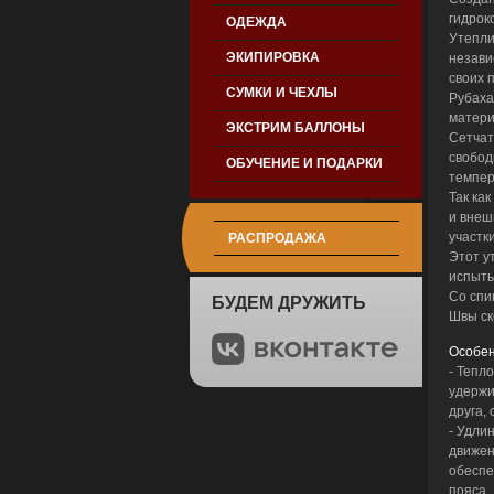
гидрок
ОДЕЖДА
Утепли
ЭКИПИРОВКА
незави
своих 
СУМКИ И ЧЕХЛЫ
Рубаха
матери
ЭКСТРИМ БАЛЛОНЫ
Сетчат
свобод
ОБУЧЕНИЕ И ПОДАРКИ
темпер
Так ка
и внеш
участк
РАСПРОДАЖА
Этот у
испыты
Со спи
БУДЕМ ДРУЖИТЬ
Швы ск
Особен
- Тепл
удержи
друга,
- Удли
движен
обеспе
пояса.