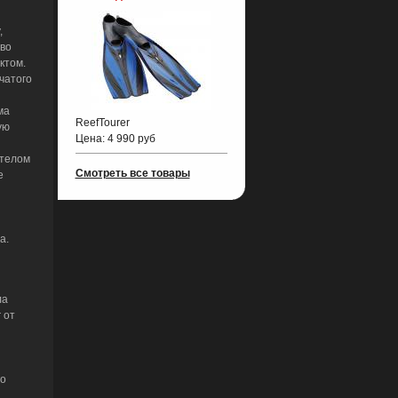
,
тво
ктом.
чатого
ма
ReefTourer
ую
Цена:
4 990 руб
 телом
Смотреть все товары
е
а.
ла
 от
го