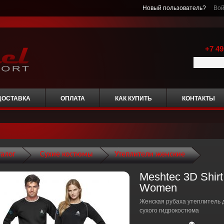
Новый пользователь?
Вой
+7 49
ДОСТАВКА
ОПЛАТА
КАК КУПИТЬ
КОНТАКТЫ
талог
Сухие костюмы
Утеплители женские
Meshtec 3D Shirt
Women
Женская рубаха утеплитель 
сухого гидрокостюма