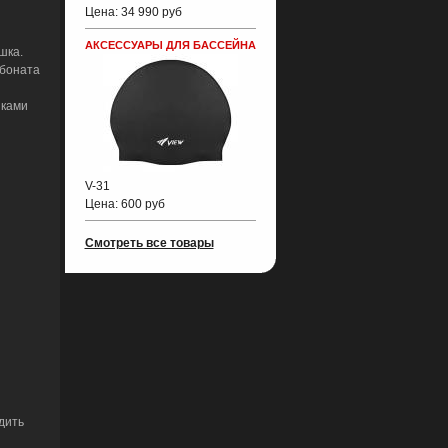
Цена:
34 990 руб
АКСЕССУАРЫ ДЛЯ БАССЕЙНА
шка.
рбоната
иками
V-31
Цена:
600 руб
Смотреть все товары
дить