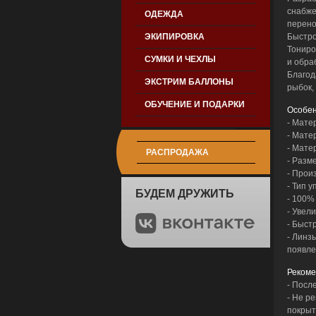
снабже
ОДЕЖДА
перено
ЭКИПИРОВКА
Быстро
Тониро
СУМКИ И ЧЕХЛЫ
и обра
Благод
ЭКСТРИМ БАЛЛОНЫ
рыбок,
ОБУЧЕНИЕ И ПОДАРКИ
Особен
- Мате
- Мате
- Мате
РАСПРОДАЖА
- Разм
- Прои
- Тип у
БУДЕМ ДРУЖИТЬ
- 100%
- Увел
- Быст
- Линз
появле
Рекоме
- Посл
- Не р
покрыт