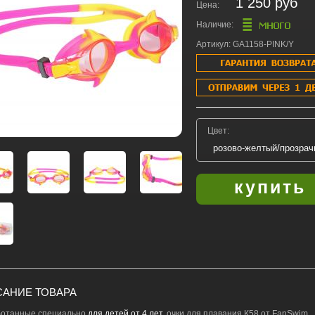
1 250 руб
Цена:
Наличие:
Артикул: GA1158-PINK/Y
Цвет:
АНИЕ ТОВАРА
отанные специально
для детей от 4 лет
, очки для плавания К58 от FanSwim