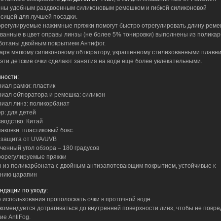
ны удобным раздвоенным силиконовым ремешком и гибкой силиконовой
сицей для лучшей посадки.
регулируемые нажимные пряжки помогут быстро отрегулировать длину реме
ванные в цвет оправы линзы (не более 5% тонировки) выполнены из полика
ботаны двойным покрытием Антифог.
аря мягкому силиконовому обтюратору, украшенному стилизованными плавн
 эти детские очки сделают занятия на воде еще более увлекательными.
ности:
риал рамки: пластик
риал обтюратора и ремешка: силикон
риал линз: поликорбанат
ер: для детей
зводство: Китай
паковки: пластиковый бокс.
 защита от UVA/UVB
иченный угол обзора – 180 градусов
рорегулируемые пряжки
ы из поликарбоната с двойным антизапотевающим покрытием, устойчивые к
нию царапин
ндации по уходу:
е использования прополоскать очки в проточной воде.
екомендуется дотрагиваться до внутренней поверхности линз, чтобы не повре
ие AntiFog.