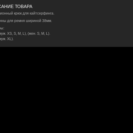
АНИЕ ТОВАРА
ионный крюк для кайтсерфинга.
ны для ремня шириной 38мм.
ы:
уж. XS, S, M, L), (жен. S, M, L).
уж. XL).