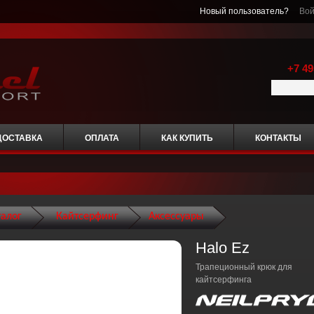
Новый пользователь?
Вой
+7 49
ДОСТАВКА
ОПЛАТА
КАК КУПИТЬ
КОНТАКТЫ
талог
Кайтсерфинг
Аксессуары
Halo Ez
Трапеционный крюк для
кайтсерфинга