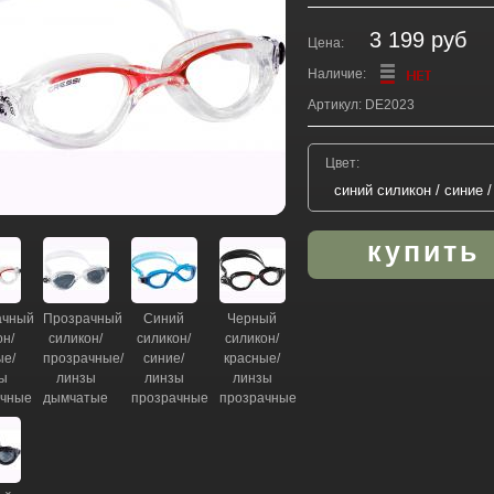
3 199 руб
Цена:
Наличие:
Артикул: DE2023
Цвет:
ачный
Прозрачный
Синий
Черный
он/
силикон/
силикон/
силикон/
ые/
прозрачные/
синие/
красные/
ы
линзы
линзы
линзы
ачные
дымчатые
прозрачные
прозрачные