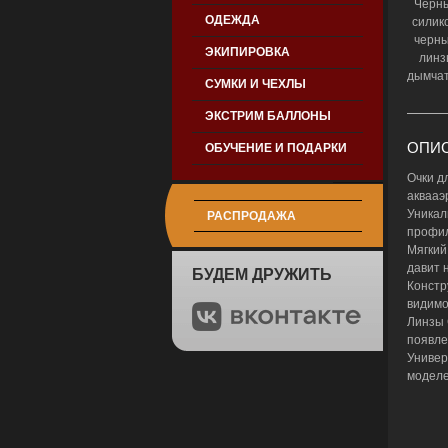
Черн
ОДЕЖДА
силик
черны
ЭКИПИРОВКА
линз
дымча
СУМКИ И ЧЕХЛЫ
ЭКСТРИМ БАЛЛОНЫ
ОПИС
ОБУЧЕНИЕ И ПОДАРКИ
Очки д
аквааэ
Уникал
РАСПРОДАЖА
профил
Мягкий
давит 
БУДЕМ ДРУЖИТЬ
Констр
видимо
Линзы 
появле
Универ
моделе