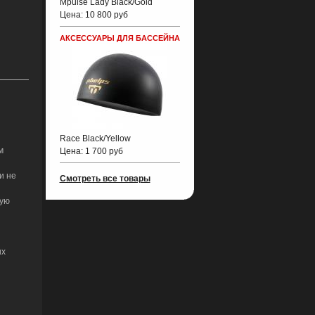
Mpulse Lady Black/Gold
Цена:
10 800 руб
АКСЕССУАРЫ ДЛЯ БАССЕЙНА
Race Black/Yellow
м
Цена:
1 700 руб
и не
Смотреть все товары
ную
их