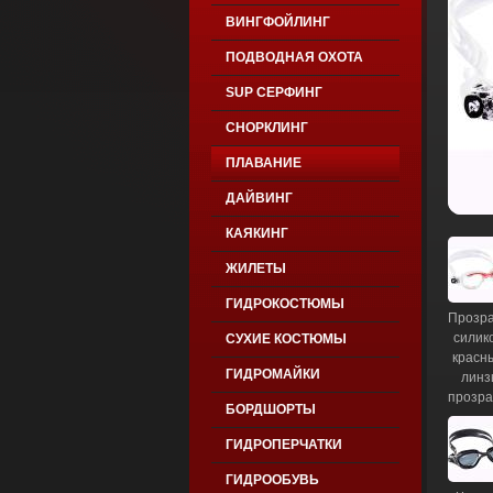
ВИНГФОЙЛИНГ
ПОДВОДНАЯ ОХОТА
SUP СЕРФИНГ
СНОРКЛИНГ
ПЛАВАНИЕ
ДАЙВИНГ
КАЯКИНГ
ЖИЛЕТЫ
ГИДРОКОСТЮМЫ
Прозр
силик
СУХИЕ КОСТЮМЫ
красн
ГИДРОМАЙКИ
линз
прозр
БОРДШОРТЫ
ГИДРОПЕРЧАТКИ
ГИДРООБУВЬ