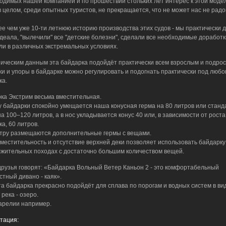
одимых нашей компанией и по прошествии стольких лет интерес к этой моде
в целом, среди опытных туристов, не прекращается, что не может нас не радо
.
ее чем уже 10-ти летнюю историю производства этих судов - мы практически 
идеала, "вылечили" все "детские болезни", сделали все необходимые доработк
ли в различных экстремальных условиях.
ическим данным эта байдарка подойдёт практически всем взрослым и подрос
и и упоры в байдарке можно регулировать и подогнать практически под любо
ка.
ка Экстрим весьма вместительная.
у байдарки спокойно умещается наша конусная герма на 80 литров или станд
на 100–120 литров, а в нос укладывается конус 40 или, в зависимости от роста
а, 60 литров.
тру размещаются дополнительные гермы с вещами.
вместительность и отсутствие верхней деки позволяет использовать байдарку
жительных походах с достаточно большим количеством вещей.
рузья говорят: «Байдарка Вольный Ветер Каньон 2 - это комфортабельный
стный дивано - каяк».
та байдарка прекрасно подойдёт для сплава по порогам и водных систем в ви
 река - озеро.
Карелии например.
тация: