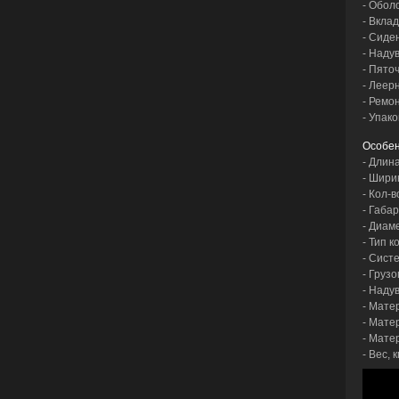
- Обол
- Вкла
- Сиде
- Наду
- Пято
- Леер
- Ремо
- Упако
Особен
- Длина
- Ширин
- Кол-
- Габар
- Диам
- Тип 
- Сист
- Грузо
- Наду
- Мате
- Матер
- Мате
- Вес, к