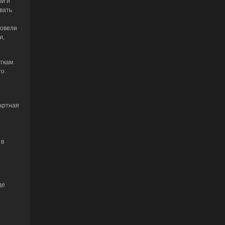
ли и
вать
довели
и,
ткам.
го
артная
 в
де