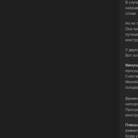
В случ
набрав
сплав.
Но не 
Она пр
путеше
констр
У двух
Вот ос
Минус
просуш
Собств
Моноба
газоде
Времен
неподг
Просуш
констр
Плюс
ремонт
Когда 