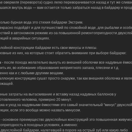
ае оверкиля (переворота) судно легко переворачивается назад и тут же слива
шаяся внутрь вода — вам остается только забраться назад в байдарку и про
только бурная вода это стихия байдарки Экстрим.
екрасно подойдёт и для путешествий по спокойной воде, для рыбалки и особ
ствий в автономном режиме из-за повышенной ремонтопригодности двухсло
укций в аварийных ситуациях.
слойной конструкции байдарки есть свои минусы и плюсы.
новные из них, на которые стоит обратить внимание при выборе байдарки:
ы
- после похода желательно вынуть из внешней оболочки все надувные ёмкос
ить их, во избежание образования неприятного запаха, плесени и т.д.
енно как и с любыми другими вещами.
ллоную конструкцию сушат просто снаружи, так как внешняя оболочка и явл
ржащей.
ные затраты на вытаскивание и вставку назад надувных баллонов у
отовленного человека, примерно 20 минут.
ка и уход за надувными ёмкостями это самый значительный "минус" двухсло
укции, если это вообще можно назвать минусом.
ы
- основное преимущество двухслойных конструкций это повышенная живучес
опригодность в походных условиях, а именно:
у двухслойной байдарки, налетевшей в пороге на острый зуб или какую либо