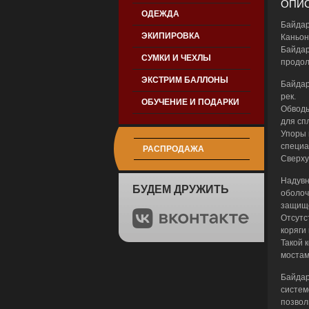
ОПИС
ОДЕЖДА
Байдар
ЭКИПИРОВКА
Каньон
Байдар
СУМКИ И ЧЕХЛЫ
продол
ЭКСТРИМ БАЛЛОНЫ
Байдар
рек.
ОБУЧЕНИЕ И ПОДАРКИ
Обводы
для сп
Упоры 
специа
РАСПРОДАЖА
Сверху
Надувн
БУДЕМ ДРУЖИТЬ
оболоч
защищё
Отсутс
коряги
Такой 
мостами
Байдар
систем
позвол