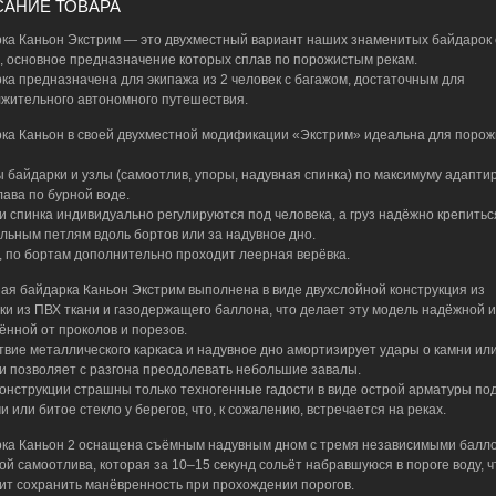
АНИЕ ТОВАРА
ка Каньон Экстрим — это двухместный вариант наших знаменитых байдарок
, основное предназначение которых сплав по порожистым рекам.
ка предназначена для экипажа из 2 человек с багажом, достаточным для
жительного автономного путешествия.
ка Каньон в своей двухместной модификации «Экстрим» идеальна для поро
 байдарки и узлы (самоотлив, упоры, надувная спинка) по максимуму адапти
лава по бурной воде.
и спинка индивидуально регулируются под человека, а груз надёжно крепитьс
льным петлям вдоль бортов или за надувное дно.
, по бортам дополнительно проходит леерная верёвка.
ая байдарка Каньон Экстрим выполнена в виде двухслойной конструкция из
ки из ПВХ ткани и газодержащего баллона, что делает эту модель надёжной и
нной от проколов и порезов.
твие металлического каркаса и надувное дно амортизирует удары о камни ил
 и позволяет с разгона преодолевать небольшие завалы.
конструкции страшны только техногенные гадости в виде острой арматуры по
 или битое стекло у берегов, что, к сожалению, встречается на реках.
ка Каньон 2 оснащена съёмным надувным дном с тремя независимыми балл
ой самоотлива, которая за 10–15 секунд сольёт набравшуюся в пороге воду, ч
ит сохранить манёвренность при прохождении порогов.