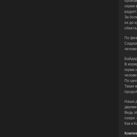
произв
серии 
радует
За бол
их до 
обката
По физ
Сидушк
челове
Байдар
В корм
герма 
человек
По цен
Такая 
продол
Наши д
двухме
Ведь э
озеро -
Как в 
Комлек