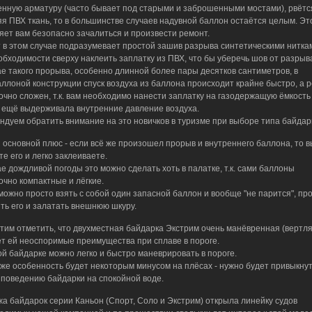
енную арматуру (часто бывает под старыми и заброшенными мостами), рвётс
я ПВХ ткань, то в большинстве случаев надувной баллон остаётся целым. Эт
яет вам безопасно зачалиться и произвести ремонт.
 в этом случае подразумевает простой зашив разрыва синтетическими нитка
обходимости сверху наклеить заплатку из ПВХ, что бы уберечь шов от разрыв
ае такого прорыва, особенно длинной более пары десятков сантиметров, в
ллоной конструкции спуск воздуха из баллона происходит крайне быстро, а 
очно сложен, т.к. вам необходимо нанести заплатку на газодержащую ёмкость 
 ещё выдерживала внутренние давление воздуха.
ндуем обратить внимание на это новичков в туризме при выборе типа байдар
 основной плюс - если всё же произошел прорыв и внутреннего баллона, то в
е его и легко заклеиваете.
ае дождливой погоды это можно сделать хоть в палатке, т.к. сами баллоны
очно компактные и лёгкие.
можно просто взять с собой один запасной баллон и вообще "не парится", пр
ть его и залатать внешнюю шкуру.
тим отметить, что двухместная байдарка Экстрим очень манёвренная (вертля
ёт ей неоспоримые преимущества при сплаве в пороге.
ой байдарке можно легко и быстро маневрировать в пороге.
 же особенность будет некоторым минусом на плёсах - нужно будет привыкнут
 поведению байдарки на спокойной воде.
а байдарок серии Каньон (Спорт, Соло и Экстрим) открыла линейку судов