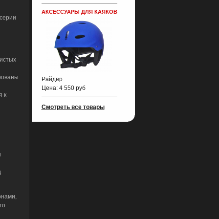
АКСЕССУАРЫ ДЛЯ КАЯКОВ
 серии
жистых
рованы
Райдер
Цена:
4 550 руб
я к
Смотреть все товары
и
д
онами,
то