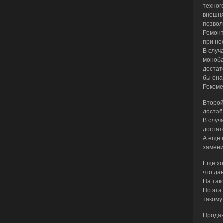
техног
внешня
позвол
Ремонт
при не
В случ
моноба
достат
бы она
Рекоме
Второй
достаёт
В случ
достат
А ещё 
замени
Ещё хо
что да
На так
Но эта
такому
Продаж