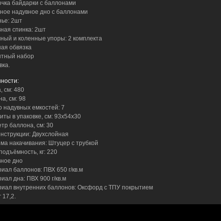
очка байдарки с баллонами
дное надувное дно с баллонами
нье: 2шт
вная спинка: 2шт
чный и коленные упоры: 2 комплекта
ная обвязка
нтный набор
вка.
ности:
, см: 480
а, см: 98
во надувных емкостей: 7
иты в упаковке, см: 93х54х30
етр баллона, см: 30
конструкции: Двухслойная
ема накачивания: Штуцер с трубкой
подъёмность, кг: 220
вное дно
риал баллонов: ПВХ 650 г/кв.м
иал дна: ПВХ 900 г/кв.м
риал внутренних баллонов: Оксфорд с ТПУ покрытием
г 17,2.