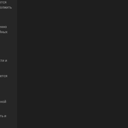
ется
должить
енно
йных
ти и
яется
йной
ть и