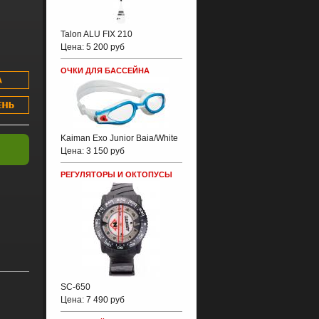
Talon ALU FIX 210
Цена:
5 200 руб
ОЧКИ ДЛЯ БАССЕЙНА
Kaiman Exo Junior Baia/White
Цена:
3 150 руб
РЕГУЛЯТОРЫ И ОКТОПУСЫ
SC-650
Цена:
7 490 руб