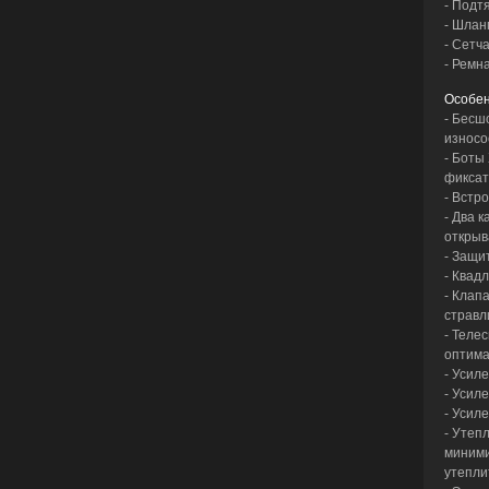
- Подт
- Шлан
- Сетч
- Ремн
Особен
- Бесш
износо
- Боты
фиксат
- Встр
- Два 
открыв
- Защи
- Квад
- Клап
стравл
- Теле
оптима
- Усил
- Усил
- Усил
- Утеп
миними
утепли