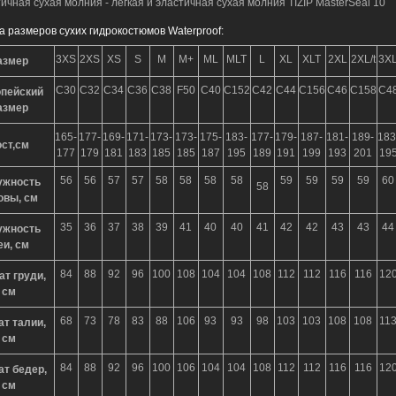
тичная сухая молния - легкая и эластичная сухая молния TIZIP MasterSeal 10
а размеров сухих гидрокостюмов Waterproof:
3XS
2XS
XS
S
M
M+
ML
MLT
L
XL
XLT
2XL
2XL/t
3X
азмер
С30
С32
C34
C36
C38
F50
C40
C152
C42
C44
C156
C46
C158
С4
пейский
азмер
165-
177-
169-
171-
173-
173-
175-
183-
177-
179-
187-
181-
189-
183
ост,см
177
179
181
183
185
185
187
195
189
191
199
193
201
19
56
56
57
57
58
58
58
58
59
59
59
59
60
ужность
58
овы, см
35
36
37
38
39
41
40
40
41
42
42
43
43
44
ужность
еи, см
84
88
92
96
100
108
104
104
108
112
112
116
116
12
ат груди,
см
68
73
78
83
88
106
93
93
98
103
103
108
108
11
ат талии,
см
84
88
92
96
100
106
104
104
108
112
112
116
116
12
ат бедер,
см