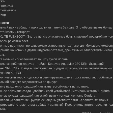
яжки
г поддува
атый мешок
абор
ности:
овный пах - в области паха цельная панель без шва. Это обеспечивает боль
стойкость и комфорт.
 XLITE FLEXBOOT - Экстра легкие эластичные боты с плотной посадкой по ноге
ором ремешка ласт.
оенные подтяжки - регулируемые встроенные подтяжки для большего комфорт
кармана на ногах - с двумя шнурами-петлями, дренажными отверстиями. Легко
ать.
та молнии - обеспечивает защиту сухой молнии
ламинат нейлон кордура - нейлон Кордура AquaMax 330 DEN. Дышащий.
аны SI-TECH - Вращающийся клапан поддува и регулируемый автоматический
ивания SI TECH.
скопический торс - подтяжки и регулируемая длина торса позволяют добиться
льной посадки гидрокостюма по фигуре.
ение на коленях - двухслойная ткань, устойчивая к истиранию.
енное покрытие сзади - двойной слой устойчивой к истиранию ткани Cordura.
енные рукава - двухслойная устойчивая к истиранию ткань Cordura
лители на запястьях - рукава оснащены утеплителями на запястьях, чтобы
зировать потерю тепла в области запястий. Просто подоткните перчатки под
тель.