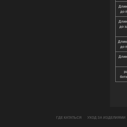
Длин
до 
Длин
до з
Длин
до 
Длин
р
бот
ГДЕ КАТАТЬСЯ
УХОД ЗА ИЗДЕЛИЯМИ