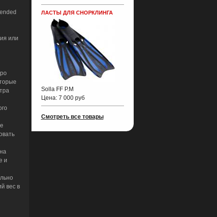
tended
ЛАСТЫ ДЛЯ СНОРКЛИНГА
вия или
юро
оторые
Solla FF P.M
тра
Цена:
7 000 руб
ого
Смотреть все товары
е
овать
на
е и
ельно
й вес в