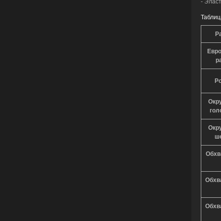
- Элас
Таблиц
Р
Евро
р
Р
Окр
гол
Окр
ш
Обхв
Обхв
Обхв