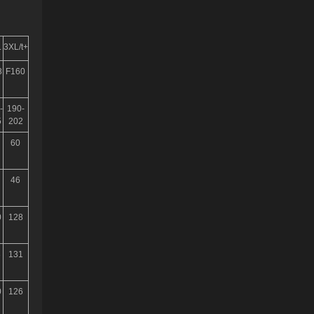
L
3XL/t+
8
F160
-
190-
5
202
60
46
0
128
3
131
0
126