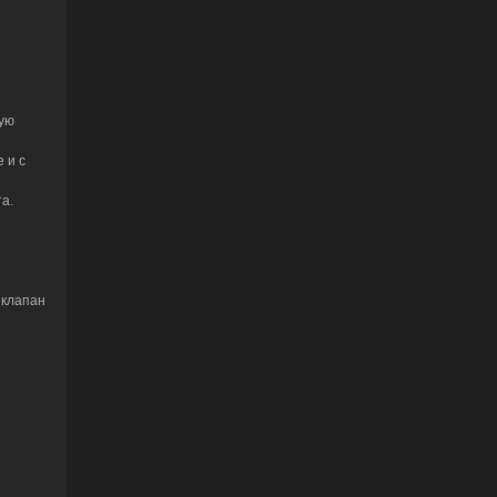
шую
 и с
а.
 клапан