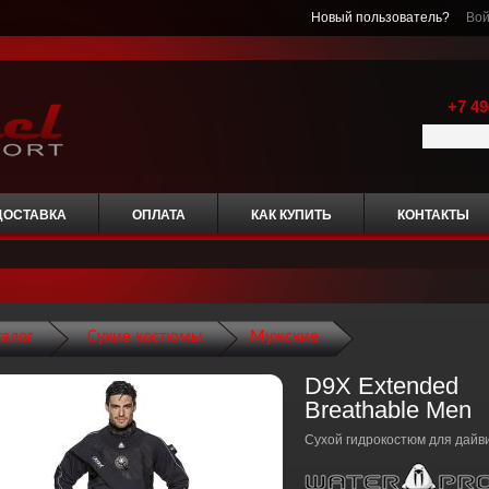
Новый пользователь?
Вой
+7 49
ДОСТАВКА
ОПЛАТА
КАК КУПИТЬ
КОНТАКТЫ
талог
Сухие костюмы
Мужские
D9X Extended
Breathable Men
Сухой гидрокостюм для дайв