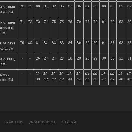
78
79
80
81
82
85
83
86
84
85
88
86
89
87
а от шеи
паха, см
71
72
73
74
75
75
76
79
77
78
81
79
82
80
а от шеи
апястья,
см
79
80
81
82
83
83
84
89
85
86
91
87
92
88
а от паха
пола, см
-
-
26
27
27
27
28
29
28
29
30
30
31
31
а стопы,
см
-
-
38-
40-
40-
40-
43-
43-
43-
44-
46-
46-
47-
47-
азмер
39
42
42
42
44
44
44
45
47
47
48
48
инок, EU
ГАРАНТИЯ
ДЛЯ БИЗНЕСА
СТАТЬИ