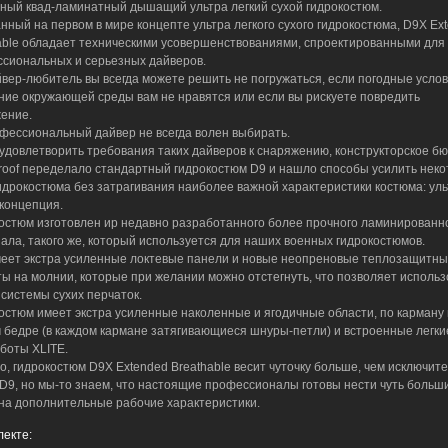
ный квад-ламинатный дышащий ультра легкий сухой гидрокостюм.
нный на первом в мире концепте ультра легкого сухого гидрокостюма, D9X Ex
able обладает техническими усовершенствованиями, спроектированными для
сиональных и серьезных дайверов.
йвер-любитель вы всегда можете решить не погружаться, если погодные усло
ние окружающей среды вам не нравятся или если вы рискуете повредить
ение.
фессиональный дайвер не всегда волен выбирать.
удовлетворить требования таких дайверов к снаряжению, конструкторское б
roof переделало стандартный гидрокостюм D9 и нашло способы усилить нек
идрокостюма без затрагивания наиболее важной характеристики костюма: уль
 концепция.
остюм изготовлен иp недавно разработанного более прочного ламинированн
ала, такого же, который используется для наших военных гидрокостюмов.
еет экстра усиленные локтевые панели и новые неопреновые теплозащитны
ы на молнии, которые при желании можно отстегнуть, что позволяет использ
системы сухих перчаток.
остюм имеет экстра усиленные наколенные и ягодичные области, по карману 
 бедре (в каждом кармане затягивающиеся шнуры-петли) и встроенные легки
 боты XLITE.
о, гидрокостюм D9X Extended Breathable весит чуточку больше, чем исключит
 D9, но мы-то знаем, что настоящие профессионалы готовы нести чуть больши
на дополнительные рабочие характеристики.
лекте: