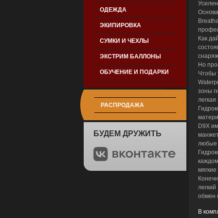
Усилен
ОДЕЖДА
Основа
Breath
ЭКИПИРОВКА
профес
Как да
СУМКИ И ЧЕХЛЫ
состоя
снаряж
ЭКСТРИМ БАЛЛОНЫ
Но про
ОБУЧЕНИЕ И ПОДАРКИ
Чтобы 
Waterp
зоны г
легкая
РАСПРОДАЖА
Гидрок
матери
D9X им
БУДЕМ ДРУЖИТЬ
манжет
любые 
Гидрок
каждом
мягкие
Конечн
легкий
обмен 
В комп