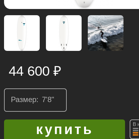
44 600
₽
Размер:
В 