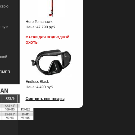
 свою
о
Hero Tomahawk
елу и
Цена:
47 790 руб
МАСКИ ДЛЯ ПОДВОДНОЙ
ОХОТЫ
иной
в OMER
Endless Black
Цена:
4 490 руб
Смотреть все товары