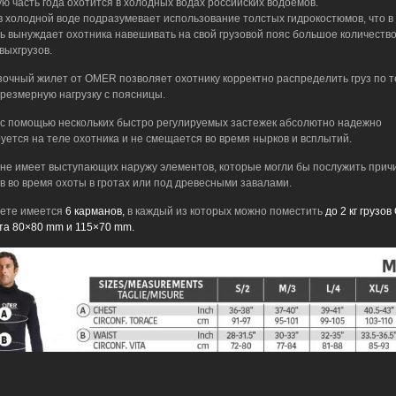
ю часть года охотится в холодных водах российских водоемов.
в холодной воде подразумевает использование толстых гидрокостюмов, что в
ь вынуждает охотника навешивать на свой грузовой пояс большое количеств
выхгрузов.
зочный жилет от OMER позволяет охотнику корректно распределить груз по т
чрезмерную нагрузку с поясницы.
с помощью нескольких быстро регулируемых застежек абсолютно надежно
уется на теле охотника и не смещается во время нырков и всплытий.
не имеет выступающих наружу элементов, которые могли бы послужить прич
в во время охоты в гротах или под древесными завалами.
ете имеется
6 карманов,
в каждый из которых можно поместить
до 2 кг грузо
а 80×80 mm и 115×70 mm.