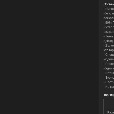
Особен
- Высо
- Усил
поскол
- 90% 
- Утеп
движен
- Ткан
одежды
- 2 сл
что го
- Спец
модели
- Плос
- Удли
- Штан
- Эколо
- Плотн
- Не к
Таблиц
Раз