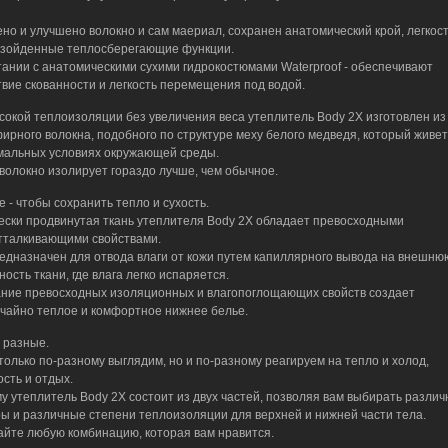
но и улучшено волокно и сам маериал, сохранен анатомический крой, легкост
зойденные теплосберегающие функции.
тании с анатомическими сухими гидрокостюмами Waterproof - обеспечивают
твие скованности и легкость перемещения под водой.
сокой теплоизоляции без увеличения веса утеплитель Body 2X изготовлен из
ирного волокна, подобного по структуре меху белого медведя, который живет
мальных условиях окружающей среды.
волокно изолирует гораздо лучше, чем обычное.
е - чтобы сохранить тепло и сухость.
ески продвинутая ткань утеплителя Body 2X обладает превосходными
тталкивающими свойствами.
едназначен для отвода влаги от кожи путем капиллярного вывода на внешню
ость ткани, где влага легко испаряется.
ние превосходных изоляционных и влагопоглощающих свойств создает
чайно теплое и комфортное нижнее белье.
 разные.
только по-разному выглядим, но и по-разному реагируем на тепло и холод,
ость и отдых.
у утеплитель Body 2X состоит из двух частей, позволяя вам выбирать разли
ы и различные степени теплоизоляции для верхней и нижней части тела.
йте любую комбинацию, которая вам нравится.