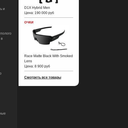
D1X Hybrid Men
ь и
Цена:
190 000 руб
ОЧКИ
 полого
 в
Race Matte Black With Smoked
Lens
Цена:
8 900 руб
ю
Смотреть все товары
чные