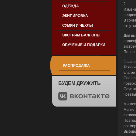
2.
ОДЕЖДА
Измене
непрев
ЭКИПИРОВКА
В соче
СУМКИ И ЧЕХЛЫ
отсутс
ЭКСТРИМ БАЛЛОНЫ
Для вы
полиэф
ОБУЧЕНИЕ И ПОДАРКИ
экстре
Полое 
Главно
РАСПРОДАЖА
Технич
влагоо
Она пр
БУДЕМ ДРУЖИТЬ
поверхн
Сочета
чрезвы
Мы все
Мы не 
активн
Поэтом
размер
Выбира