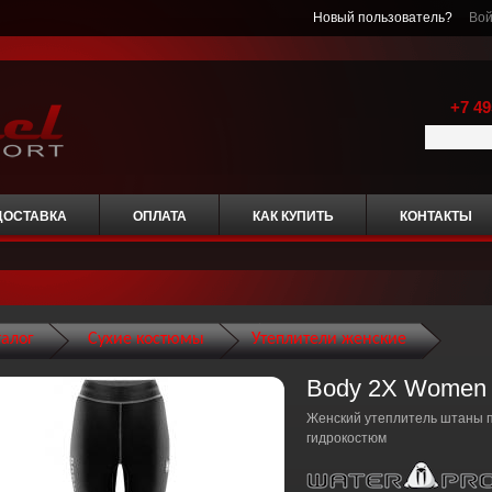
Новый пользователь?
Вой
+7 49
ДОСТАВКА
ОПЛАТА
КАК КУПИТЬ
КОНТАКТЫ
талог
Сухие костюмы
Утеплители женские
Body 2X Women
Женский утеплитель штаны 
гидрокостюм