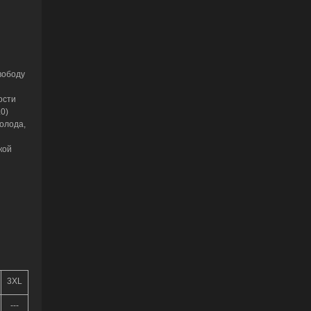
вободу
ости
0)
олода,
кой
3XL
---