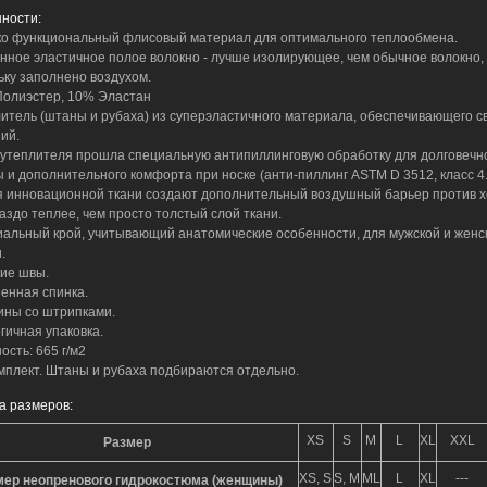
ности:
ко функциональный флисовый материал для оптимального теплообмена.
енное эластичное полое волокно - лучше изолирующее, чем обычное волокно,
ьку заполнено воздухом.
Полиэстер, 10% Эластан
литель (штаны и рубаха) из суперэластичного материала, обеспечивающего с
ий.
ь утеплителя прошла специальную антипиллинговую обработку для долговечн
 и дополнительного комфорта при носке (анти-пиллинг ASTM D 3512, класс 4.
оя инновационной ткани создают дополнительный воздушный барьер против х
раздо теплее, чем просто толстый слой ткани.
иальный крой, учитывающий анатомические особенности, для мужской и женс
.
кие швы.
ненная спинка.
ины со штрипками.
гичная упаковка.
ость: 665 г/м2
омплект. Штаны и рубаха подбираются отдельно.
а размеров:
XS
S
M
L
XL
XXL
Размер
XS, S
S, M
ML
L
XL
---
мер неопренового гидрокостюма (женщины)