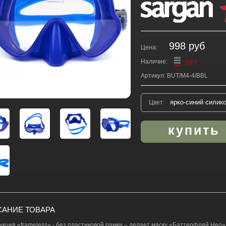
998 руб
Цена:
Наличие:
Артикул: BUT/M4-4/BBL
Цвет:
АНИЕ ТОВАРА
укция «frameless» - без пластиковой рамки – делает маску «Баттерфляй Нео»