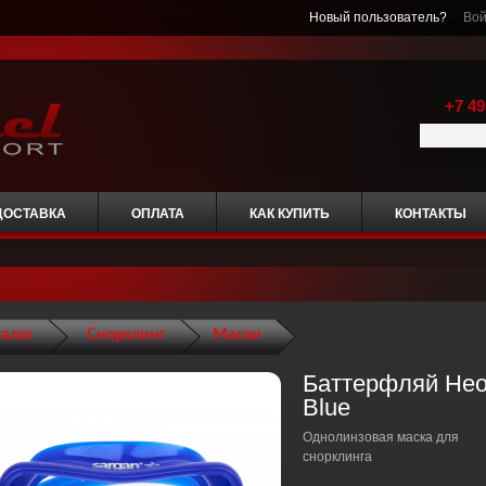
Новый пользователь?
Вой
+7 49
ДОСТАВКА
ОПЛАТА
КАК КУПИТЬ
КОНТАКТЫ
талог
Снорклинг
Маски
Баттерфляй Не
Blue
Однолинзовая маска для
снорклинга