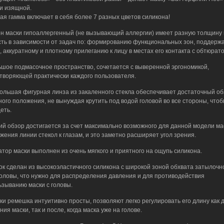
 и изящной.
ая гамма включает в себя более 7 разных цветов силикона!
н маски гипоаллергенный (не вызывающий аллергии) имеет разную толщину 
сть в зависимости от задач по: формированию функциональных зон, поддерж
 аккуратному и плотному прилеганию к лицу в местах его контакта с обтюрат
шое подмасочное пространство, сочетается с выверенной эргономикой,
творяющей практически каждого пользователя.
ольшая фигурная линза из закаленного стекла обеспечивает достаточный об
ного положения, не вынуждая крутить под водой головой во все стороны, чтоб
еть.
й обзор достигается за счет максимально возможного для данной модели ма
жения линии стекол к глазам, и это заметно расширяет угол зрения.
тор маски выполнен из очень мягкого и приятного на ощупь силикона.
к сделан из высокоэластичного силикона с широкой зоной обхвата затылочн
головы, что нужно для распределения давления и для противодействия
ьзыванию маски с головы.
ки ремешка интуитивно просты, позволяют легко регулировать его длину как 
ия маски, так и после, когда маска уже на голове.