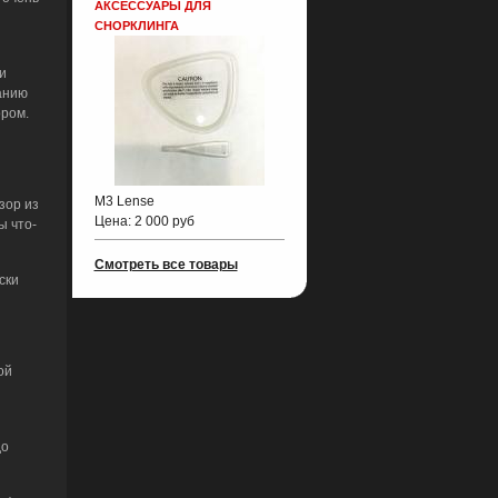
АКСЕССУАРЫ ДЛЯ
СНОРКЛИНГА
и
анию
ором.
M3 Lense
зор из
Цена:
2 000 руб
ы что-
Смотреть все товары
ски
ой
до