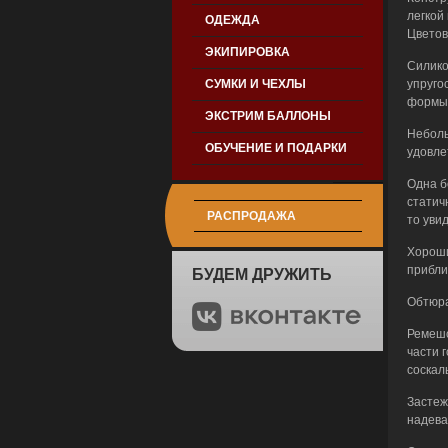
легкой
ОДЕЖДА
Цветов
ЭКИПИРОВКА
Силико
СУМКИ И ЧЕХЛЫ
упруго
формы,
ЭКСТРИМ БАЛЛОНЫ
Неболь
ОБУЧЕНИЕ И ПОДАРКИ
удовле
Одна б
статич
РАСПРОДАЖА
то увид
Хороши
прибли
БУДЕМ ДРУЖИТЬ
Обтюра
Ремешо
части 
соскал
Застеж
надеван