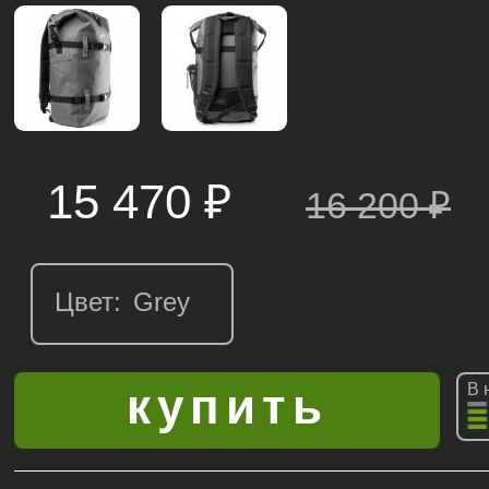
15 470 ₽
16 200
₽
Цвет:
В 