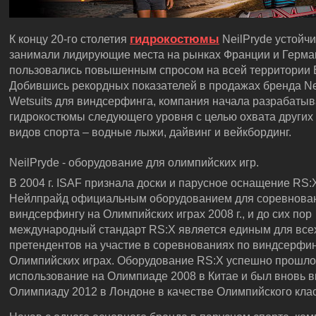
гидрокостюмы
К концу 20-го столетия
NeilPryde устойч
занимали лидирующие места на рынках Франции и Герма
пользовались повышенным спросом на всей территории 
Добившись рекордных показателей в продажах бренда Ne
Wetsuits для виндсерфинга, компания начала разрабатыв
гидрокостюмы следующего уровня с целью охвата других
видов спорта – водные лыжи, дайвинг и вейкбординг.
NeilPryde - оборудование для олимпийских игр.
В 2004 г. ISAF признала доски и парусное оснащение RS:
Нейлпрайд официальным оборудованием для соревнова
виндсерфингу на Олимпийских играх 2008 г., и до сих пор
международный стандарт RS:X является единым для все
претендентов на участие в соревнованиях по виндсерфин
Олимпийских играх. Оборудование RS:X успешно прошло
использование на Олимпиаде 2008 в Китае и был вновь 
Олимпиаду 2012 в Лондоне в качестве Олимпийского клас