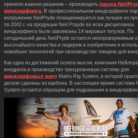
паруса NeilPry
приняло важное решение – производить
виндсерфинга.
В профессиональном виндсерфинге пар
вооружение NeilPryde позиционируется как лучшее из луч
по 2002 г. на продукции Neil Prayde во всех дисциплинах
виндсерфинга были завоеваны 14 мировых титулов. По
сегодняшний день NeilPryde остается неопровержимым 
высочайшего качества и лидером в изобретении и испол
новейших технологий при производстве товаров для вин
Как одно из достижений полета мысли, компания Нейлпр
внедрила в производство трехуровневую систему для
виндсерфовых мачт
Matrix Rig System, в которой практ
детали сделаны из карбона. В настоящее время система M
System остается образцом для подражания в виндсерфин