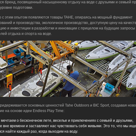
ся бренд, посвященный насыщенному отдыху на воде с друзьями и семьей п
уровне подготовки.
 с этим опытом появляются товары TAHE, опираясь на мощный фундамент
ований и производства, экологичное производство, доступную цену на качес
цию и инвестиции в разработки и инновации с прицелом на будущие запросы
лей отдыха и спорта на воде.
ридерживается основных ценностей Tahe Outdoors и BIC Sport, создавая нов
ие на основе идеи Endless Play Time:
 мечтаем о бесконечном лете, веселье и приключениях с семьей и друзьями,
е вне времени и заставляют нас чувствовать себя живыми. Это то, что мы ищ
ся найти каждый раз, когда выходим на воду.