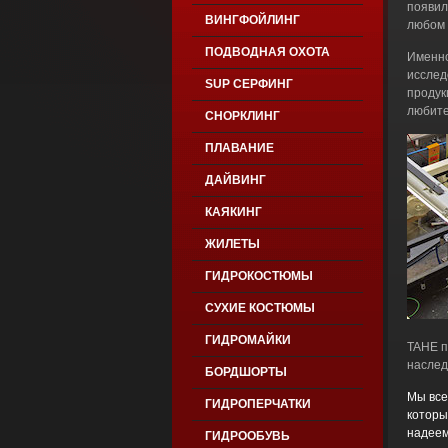
появил
ВИНГФОЙЛИНГ
любом 
ПОДВОДНАЯ ОХОТА
Именно
исслед
SUP СЕРФИНГ
продук
любите
СНОРКЛИНГ
ПЛАВАНИЕ
ДАЙВИНГ
КАЯКИНГ
ЖИЛЕТЫ
ГИДРОКОСТЮМЫ
СУХИЕ КОСТЮМЫ
ГИДРОМАЙКИ
TAHE п
наслед
БОРДШОРТЫ
Мы все
ГИДРОПЕРЧАТКИ
которы
надеем
ГИДРООБУВЬ