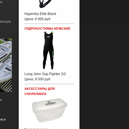
ри
Hyperdry Elite Black
Цена:
6 000 руб
твенную
ГИДРОКОСТЮМЫ МУЖСКИЕ
Long John Sup Fighter 2/2
Цена:
9 500 руб
АКСЕССУАРЫ ДЛЯ
СНОРКЛИНГА
ое
ем и